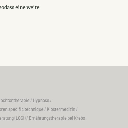
sodass eine weite
ochtontherapie
Hypnose
oren specific technique
Klostermedizin
ratung (LOGI)
Ernährungstherapie bei Krebs