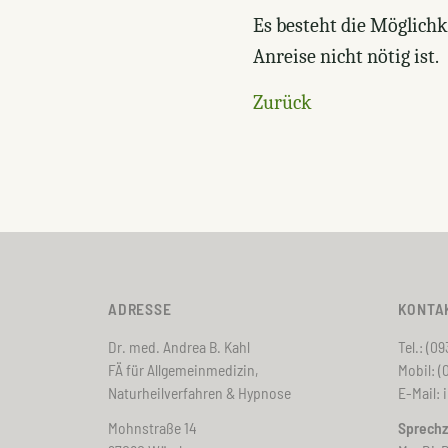
Es besteht die Möglichk
Anreise nicht nötig ist.
Zurück
ADRESSE
KONTA
Dr. med. Andrea B. Kahl
Tel.: (0
FÄ für Allgemeinmedizin,
Mobil: (0
Naturheilverfahren & Hypnose
E-Mail:
Mohnstraße 14
Sprechz