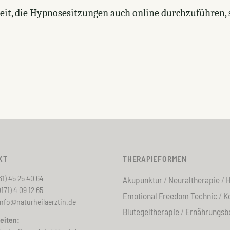
eit, die Hypnosesitzungen auch online durchzuführen, 
KT
THERAPIEFORMEN
931) 45 25 40 64
Akupunktur
Neuraltherapie
H
171) 4 09 12 65
Emotional Freedom Technic
K
info@naturheilaerztin.de
Blutegeltherapie
Ernährungsbe
eiten: